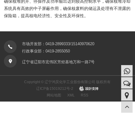
确保核堆的开、停操作及功率输出达到较高控制水平，确保核堆冷却
系统具有高效的中子屏蔽作用，确保核废料的储运及处理有不泄露的
保险箱，提高核电经济性、安全性及环保性。
市场开发部：0419-2899333/15140970620
行政事业部：0419-2855050
辽宁省辽阳市宏伟区芳烃基地万和一路7号
Copyright © 辽宁鸿昊化学工业股份有限公司 版权所有
辽ICP备15019212号-2
design
网站地图
XML
RSS