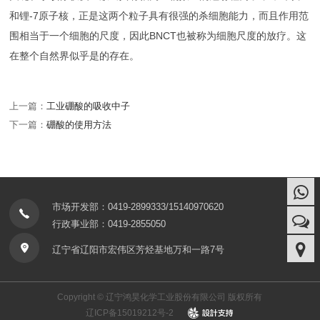
和锂-7原子核，正是这两个粒子具有很强的杀细胞能力，而且作用范
围相当于一个细胞的尺度，因此BNCT也被称为细胞尺度的放疗。这
在整个自然界似乎是的存在。
上一篇：
工业硼酸的吸收中子
下一篇：
硼酸的使用方法
市场开发部：0419-2899333/15140970620
行政事业部：0419-2855050
辽宁省辽阳市宏伟区芳烃基地万和一路7号
Copyright © 辽宁鸿昊化学工业股份有限公司 版权所有
辽ICP备15019212号-2
design