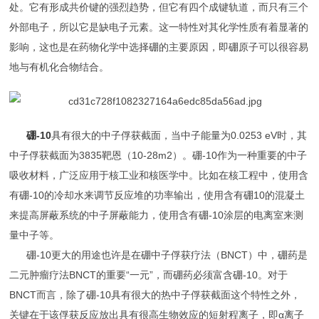
处。它有形成共价键的强烈趋势，但它有四个成键轨道，而只有三个
外部电子，所以它是缺电子元素。这一特性对其化学性质有着显著的
影响，这也是在药物化学中选择硼的主要原因，即硼原子可以很容易
地与有机化合物结合。
硼-10
具有很大的中子俘获截面，当中子能量为0.0253 eV时，其
中子俘获截面为3835靶恩（10-28m2）。硼-10作为一种重要的中子
吸收材料，广泛应用于核工业和核医学中。比如在核工程中，使用含
有硼-10的冷却水来调节反应堆的功率输出，使用含有硼10的混凝土
来提高屏蔽系统的中子屏蔽能力，使用含有硼-10涂层的电离室来测
量中子等。
硼-10更大的用途也许是在硼中子俘获疗法（BNCT）中，硼药是
二元肿瘤疗法BNCT的重要“一元”，而硼药必须富含硼-10。对于
BNCT而言，除了硼-10具有很大的热中子俘获截面这个特性之外，
关键在于该俘获反应放出具有很高生物效应的短射程离子，即α离子