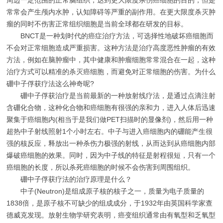
周边一定范围的正常脑组织，达到更大限度杀伤癌细胞的目的，但是
常常会产生颅内水肿，认知障碍等严重的副作用。在更大限度杀灭肿
瘤的同时不伤害正常组织细胞是当前全球都在研发的目标。
BNCT是一种划时代的癌症治疗方法，可选择性地破坏癌细胞而
不会对正常细胞造成严重损害。这种方法是治疗高度恶性肿瘤的有效
方法，例如在脑肿瘤中，其中健康和肿瘤细胞常常混合在一起，这种
治疗方式可以精准的杀灭癌细胞，而避免对正常细胞的伤害。为什么
硼中子俘获疗法这么神奇呢?
硼中子俘获治疗是当前最新的一种放射线疗法，是通过点滴注射
含硼化合物，这种化合物和癌细胞有很强的亲和力，进入人体后迅速
聚集于癌细胞内(相当于是我们做PET扫描时的显像剂)，然后用一种
超热中子射线照射1个小时左右。中子与进入癌细胞内的硼能产生很
强的核反应，释放出一种杀伤力极强的射线，从而达到从癌细胞内部
爆破癌细胞的效果。同时，因为中子线的特征是射程很短，只有一个
癌细胞的长度，所以杀死癌细胞的时候不会伤害到周围组织。
硼中子俘获疗法的治疗原理是什么？
中子(Neutron)是组成原子核的核子之一，质量为电子质量的
1838倍，是原子核不可缺少的组成成分，于1932年由英国科学家查
德威克发现。放射生物学研究表明，癌变组织通常由有氧型和乏氧型