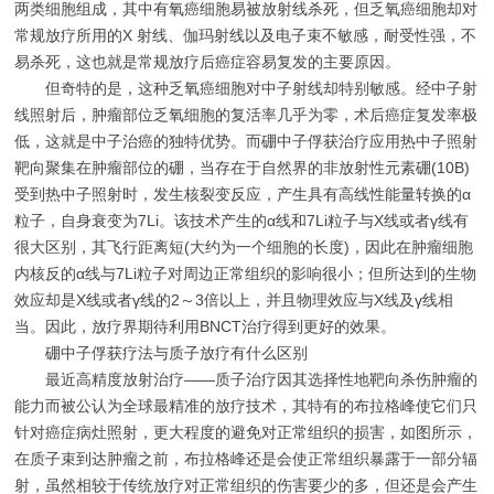
两类细胞组成，其中有氧癌细胞易被放射线杀死，但乏氧癌细胞却对
常规放疗所用的X 射线、伽玛射线以及电子束不敏感，耐受性强，不
易杀死，这也就是常规放疗后癌症容易复发的主要原因。
但奇特的是，这种乏氧癌细胞对中子射线却特别敏感。经中子射
线照射后，肿瘤部位乏氧细胞的复活率几乎为零，术后癌症复发率极
低，这就是中子治癌的独特优势。而硼中子俘获治疗应用热中子照射
靶向聚集在肿瘤部位的硼，当存在于自然界的非放射性元素硼(10B)
受到热中子照射时，发生核裂变反应，产生具有高线性能量转换的α
粒子，自身衰变为7Li。该技术产生的α线和7Li粒子与X线或者γ线有
很大区别，其飞行距离短(大约为一个细胞的长度)，因此在肿瘤细胞
内核反的α线与7Li粒子对周边正常组织的影响很小；但所达到的生物
效应却是X线或者γ线的2～3倍以上，并且物理效应与X线及γ线相
当。因此，放疗界期待利用BNCT治疗得到更好的效果。
硼中子俘获疗法与质子放疗有什么区别
最近高精度放射治疗——质子治疗因其选择性地靶向杀伤肿瘤的
能力而被公认为全球最精准的放疗技术，其特有的布拉格峰使它们只
针对癌症病灶照射，更大程度的避免对正常组织的损害，如图所示，
在质子束到达肿瘤之前，布拉格峰还是会使正常组织暴露于一部分辐
射，虽然相较于传统放疗对正常组织的伤害要少的多，但还是会产生