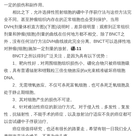
一定的损伤和副作用。
相比之下，允许选择性照射细胞的硼中子俘获疗法与这些方法完
全不同。甚至肿瘤组织内存在的正常细胞也会受到保护。当用
DVH(剂量体积直方图)(下图)说明时，差异很明显：观察到正常组织
剂量和肿瘤(细胞)剂量的曲线在任何地方都不相交。除了BNCT之
外，没有任何治疗方法DVH曲线彼此完全分离。BNCT可以选择性地
对肿瘤(细胞)施加一定剂量的放射。
硼-11
BNCT之所以得到广泛关注，是因为具有以下优势：
1、靶向性好，对周围细胞组织损伤小。硼化合物只被癌细胞吸
收，具有普通辐射和锂颗粒三倍生物效应的α光束精准破坏癌细胞
DNA。
2、无需增氧效应。不仅可杀死富氧细胞，也可杀死乏氧细胞及
处于静止期细胞。
3、其对细胞产生的损伤不可逆。
4、针对难治性癌症的新治疗方式。对于侵入性，多发性，复发
性，抗辐射性，不能手术的癌症，以及放射治疗适应不良的癌症都可
以尝试硼中子俘获治疗。
癌症很值得研究，也还有很长的路要走，希望有朝一日我们全人