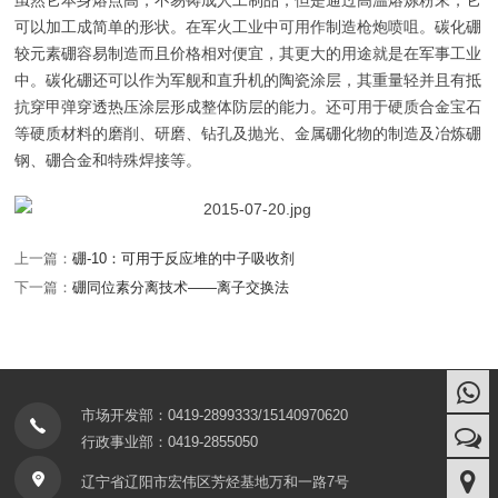
虽然它本身熔点高，不易铸成人工制品，但是通过高温熔炼粉末，它
可以加工成简单的形状。在军火工业中可用作制造枪炮喷咀。碳化硼
较元素硼容易制造而且价格相对便宜，其更大的用途就是在军事工业
中。碳化硼还可以作为军舰和直升机的陶瓷涂层，其重量轻并且有抵
抗穿甲弹穿透热压涂层形成整体防层的能力。还可用于硬质合金宝石
等硬质材料的磨削、研磨、钻孔及抛光、金属硼化物的制造及冶炼硼
钢、硼合金和特殊焊接等。
上一篇：
硼-10：可用于反应堆的中子吸收剂
下一篇：
硼同位素分离技术——离子交换法
市场开发部：0419-2899333/15140970620
行政事业部：0419-2855050
辽宁省辽阳市宏伟区芳烃基地万和一路7号