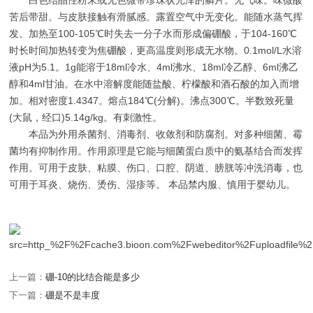
白色结晶性粉末或无色微带珍珠状光泽的鳞片。无气味。味微酸
苦后带甜。与皮肤接触有滑腻感。露置空气中无变化。能随水蒸气挥
发。加热至100-105℃时失去一分子水而形成偏硼酸，于104-160℃
时长时间加热转变为焦硼酸，更高温度则形成无水物。0.1mol/L水溶
液pH为5.1。1g能溶于18ml冷水、4ml沸水、18ml冷乙醇、6ml沸乙
醇和4ml甘油。在水中溶解度能随盐酸、柠檬酸和酒石酸的加入而增
加。相对密度1.4347。熔点184℃(分解)。沸点300℃。半数致死量
(大鼠，经口)5.14g/kg。有刺激性。
本品为外用杀菌剂、消毒剂、收敛剂和防腐剂。对多种细菌、霉
菌均有抑制作用。作用原理是它能与细菌蛋白质中的氨基结合而发挥
作用。可用于皮肤、粘膜、伤口、口腔、阴道、膀胱等冲洗消毒，也
可用于耳炎、烧伤、烫伤、湿疹等。 本品禁内服、慎用于婴幼儿。
上一篇：
硼-10的比结合能是多少
下一篇：
硼是不是丰度