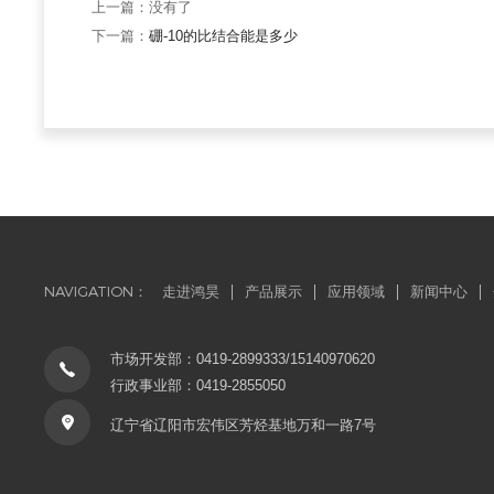
上一篇：没有了
下一篇：
硼-10的比结合能是多少
NAVIGATION：
走进鸿昊
产品展示
应用领域
新闻中心
市场开发部：0419-2899333/15140970620
行政事业部：0419-2855050
辽宁省辽阳市宏伟区芳烃基地万和一路7号